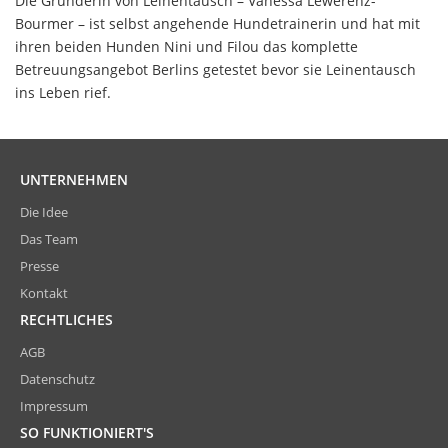
Die Gründerin von Leinentausch – Vanessa Lewerenz-
Bourmer – ist selbst angehende Hundetrainerin und hat mit
ihren beiden Hunden Nini und Filou das komplette
Betreuungsangebot Berlins getestet bevor sie Leinentausch
ins Leben rief.
UNTERNEHMEN
Die Idee
Das Team
Presse
Kontakt
RECHTLICHES
AGB
Datenschutz
Impressum
SO FUNKTIONIERT'S